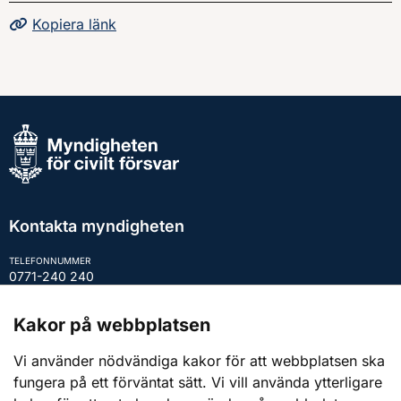
Kopiera
sidans
länk
Kontakta myndigheten
TELEFONNUMMER
0771-240 240
E-POST
registrator@mcf.se
Kakor på webbplatsen
Vi använder nödvändiga kakor för att webbplatsen ska
POSTADRESS
651 81 Karlstad
fungera på ett förväntat sätt. Vi vill använda ytterligare